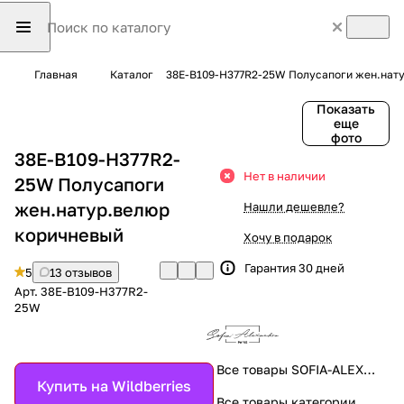
Главная
Каталог
38E-B109-H377R2-25W Полусапоги жен.нат
Показать
еще
фото
38E-B109-H377R2-
Нет в наличии
25W Полусапоги
жен.натур.велюр
Нашли дешевле?
коричневый
Хочу в подарок
Гарантия 30 дней
5
13 отзывов
Арт.
38E-B109-H377R2-
25W
Все товары SOFIA-ALEXANDRA
Купить на Wildberries
Все товары категории