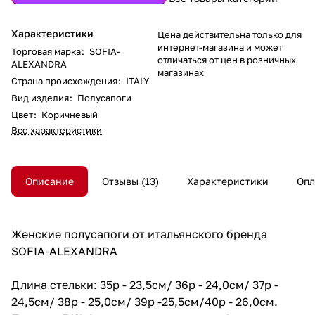
Характеристики
Цена действительна только для
интернет-магазина и может
Торговая марка
:
SOFIA-
отличаться от цен в розничных
ALEXANDRA
магазинах
Страна происхождения
:
ITALY
Вид изделия
:
Полусапоги
Цвет
:
Коричневый
Все характеристики
Описание
Отзывы
13
Характеристики
Опл
Женские полусапоги от итальянского бренда
SOFIA-ALEXANDRA
Длина стельки: 35р - 23,5см/ 36р - 24,0см/ 37р -
24,5см/ 38р - 25,0см/ 39р -25,5см/40р - 26,0см.