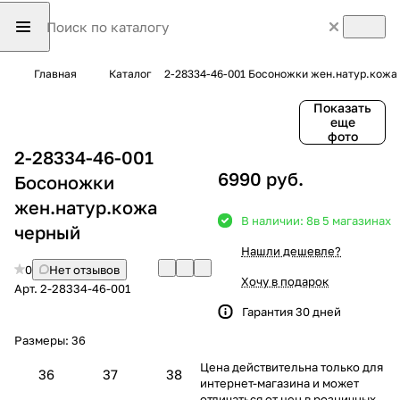
Главная
Каталог
2-28334-46-001 Босоножки жен.натур.кожа
Показать
еще
фото
2-28334-46-001
6990 руб.
Босоножки
жен.натур.кожа
В наличии: 8
в 5 магазинах
черный
Нашли дешевле?
0
Нет отзывов
Хочу в подарок
Арт.
2-28334-46-001
Гарантия 30 дней
Размеры:
36
Цена действительна только для
36
37
38
интернет-магазина и может
отличаться от цен в розничных