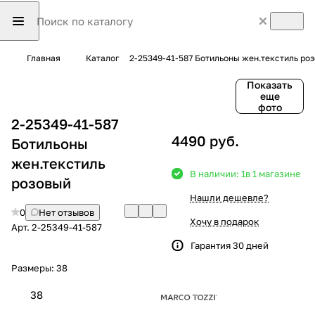
Главная
Каталог
2-25349-41-587 Ботильоны жен.текстиль ро
Показать
еще
фото
2-25349-41-587
4490 руб.
Ботильоны
жен.текстиль
В наличии: 1
в 1 магазине
розовый
Нашли дешевле?
0
Нет отзывов
Хочу в подарок
Арт.
2-25349-41-587
Гарантия 30 дней
Размеры:
38
38