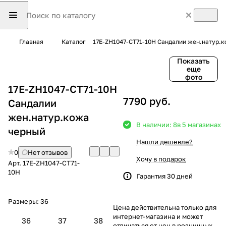
Главная
Каталог
17E-ZH1047-CT71-10H Сандалии жен.натур.
Показать
еще
фото
17E-ZH1047-CT71-10H
7790 руб.
Сандалии
жен.натур.кожа
В наличии: 8
в 5 магазинах
черный
Нашли дешевле?
0
Нет отзывов
Хочу в подарок
Арт.
17E-ZH1047-CT71-
10H
Гарантия 30 дней
Размеры:
36
Цена действительна только для
интернет-магазина и может
36
37
38
отличаться от цен в розничных