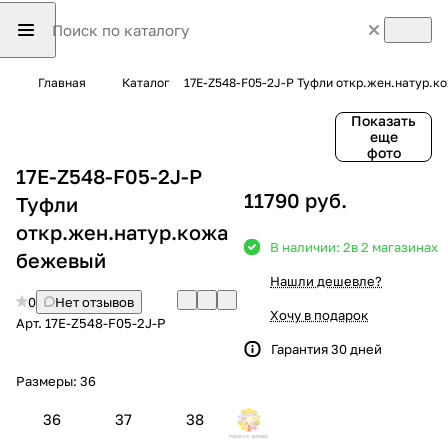
Главная
Каталог
17E-Z548-F05-2J-P Туфли откр.жен.натур.
Показать
еще
фото
17E-Z548-F05-2J-P
11790 руб.
Туфли
откр.жен.натур.кожа
В наличии: 2
в 2 магазинах
бежевый
Нашли дешевле?
0
Нет отзывов
Хочу в подарок
Арт.
17E-Z548-F05-2J-P
Гарантия 30 дней
Размеры:
36
36
37
38