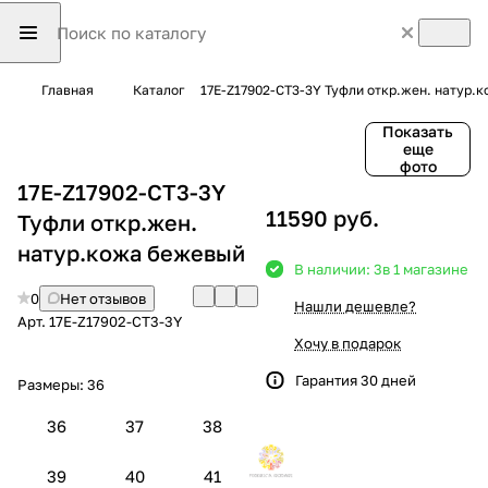
Главная
Каталог
17E-Z17902-CT3-3Y Туфли откр.жен. натур.
Показать
еще
фото
17E-Z17902-CT3-3Y
11590 руб.
Туфли откр.жен.
натур.кожа бежевый
В наличии: 3
в 1 магазине
0
Нет отзывов
Нашли дешевле?
Арт.
17E-Z17902-CT3-3Y
Хочу в подарок
Гарантия 30 дней
Размеры:
36
36
37
38
39
40
41