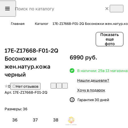
Главная
Каталог
17E-Z17668-F01-2Q Босоножки жен.натур.к
Показать
еще
фото
17E-Z17668-F01-2Q
6990 руб.
Босоножки
жен.натур.кожа
В наличии: 25
в 13 магазина
черный
Нашли дешевле?
0
Нет отзывов
Хочу в подарок
Арт.
17E-Z17668-F01-2Q
Гарантия 30 дней
Размеры:
36
36
37
38