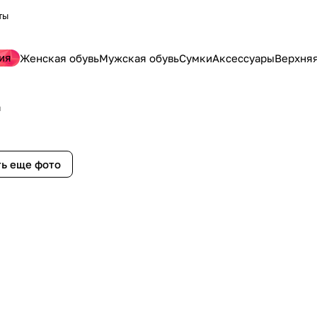
ты
ия
Женская обувь
Мужская обувь
Сумки
Аксессуары
Верхня
й
ь еще фото