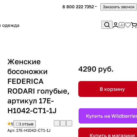
8 800 222 7352
Заказать звонок
я одежда
Женские
4290 руб.
босоножки
FEDERICA
В корзину
RODARI голубые,
артикул 17E-
H1042-CT1-1J
Купить на Wildberrie
5
1 отзыв
Арт.
17E-H1042-CT1-1J
Купить в магазине