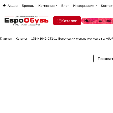
Акции
Бренды
Компания
Блог
Информация
Контак
Новая коллекц
Каталог
Главная
Каталог
17E-H1042-CT1-1J Босоножки жен.натур.кожа голубо
Показат