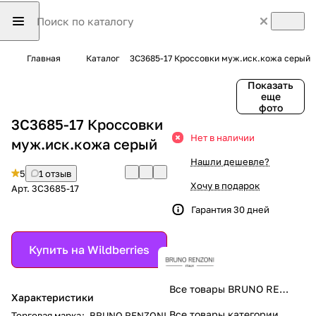
Главная
Каталог
3C3685-17 Кроссовки муж.иск.кожа серый
Показать
еще
фото
3C3685-17 Кроссовки
Нет в наличии
муж.иск.кожа серый
Нашли дешевле?
5
1 отзыв
Хочу в подарок
Арт.
3C3685-17
Гарантия 30 дней
Купить на Wildberries
Все товары BRUNO RENZONI
Характеристики
Все товары категории
Торговая марка
:
BRUNO RENZONI