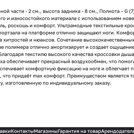
й части - 2 см., высота задника - 8 см., Полнота – G (7
о и износостойкого материала с использованием нове
иль, роскошь и комфорт. Ультрамодные текстильные кр
спортзала на платформе отлично защищают ноги. Комфо
ва хитростей и нюансов. Сочетание высококачественны
е полимера отлично амортизирует и создает ощущение
 Благодаря текстилю высокого качества кроссовки дыш
рха обеспечивает прекрасный воздухообмен, что помога
печивает комфортную фиксацию на ноге и облегчает п
 что придаёт max комфорт. Преимуществом является тот
ку, изготовленную по индивидуальному заказу.
авки
Контакты
Магазины
Гарантия на товар
Арендодател