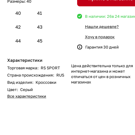
Размеры:
40
40
41
В наличии: 26
в 24 магази
42
43
Нашли дешевле?
Хочу в подарок
44
45
Гарантия 30 дней
Характеристики
Цена действительна только для
Торговая марка
:
RS SPORT
интернет-магазина и может
Страна происхождения
:
RUS
отличаться от цен в розничных
магазинах
Вид изделия
:
Кроссовки
Цвет
:
Серый
Все характеристики