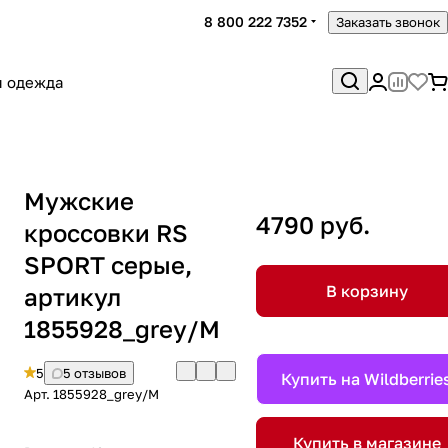
8 800 222 7352
Заказать звонок
я одежда
Мужские
4790 руб.
кроссовки RS
SPORT серые,
В корзину
артикул
1855928_grey/M
5
5 отзывов
Купить на Wildberrie
Арт.
1855928_grey/M
Купить в магазине