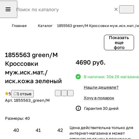
Главная
Каталог
1855563 green/M Кроссовки муж.иск.мат./
Показать
еще
фото
1855563 green/M
4690 руб.
Кроссовки
муж.иск.мат./
В наличии: 30
в 26 магазина
иск.кожа зеленый
Нашли дешевле?
5
1 отзыв
Хочу в подарок
Арт.
1855563_green/M
Гарантия 30 дней
Размеры:
40
Цена действительна только для
40
41
42
интернет-магазина и может
отличаться от цен в розничных