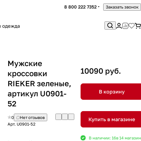
8 800 222 7352
Заказать звонок
я одежда
Мужские
10090 руб.
кроссовки
RIEKER зеленые,
В корзину
артикул U0901-
52
0
Нет отзывов
Купить в магазине
Арт.
U0901-52
В наличии: 16
в 14 магази