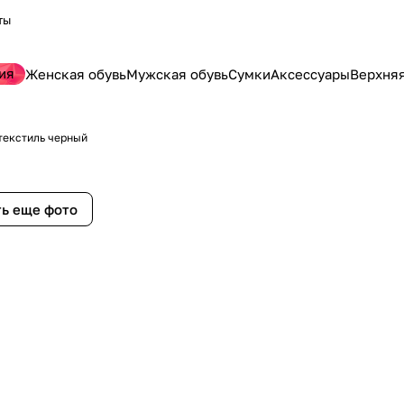
ты
ия
Женская обувь
Мужская обувь
Сумки
Аксессуары
Верхня
текстиль черный
ь еще фото