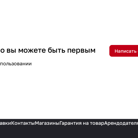
 но вы можете быть первым
Написать
спользовании
авки
Контакты
Магазины
Гарантия на товар
Арендодател