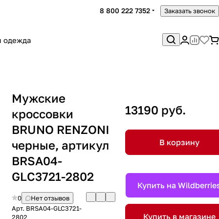
8 800 222 7352
Заказать звонок
я одежда
Мужские
13190 руб.
кроссовки
BRUNO RENZONI
В корзину
черные, артикул
BRSA04-
GLC3721-2802
Купить на Wildberrie
0
Нет отзывов
Арт.
BRSA04-GLC3721-
Купить в магазине
2802