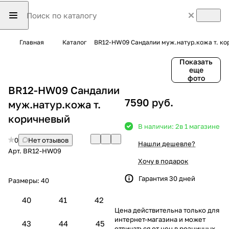
Главная
Каталог
BR12-HW09 Сандалии муж.натур.кожа т. ко
Показать
еще
фото
BR12-HW09 Сандалии
7590 руб.
муж.натур.кожа т.
коричневый
В наличии: 2
в 1 магазине
0
Нет отзывов
Нашли дешевле?
Арт.
BR12-HW09
Хочу в подарок
Гарантия 30 дней
Размеры:
40
40
41
42
Цена действительна только для
интернет-магазина и может
43
44
45
отличаться от цен в розничных