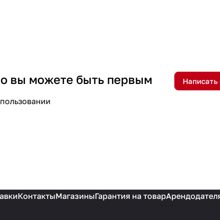
 но вы можете быть первым
Написать
спользовании
авки
Контакты
Магазины
Гарантия на товар
Арендодател