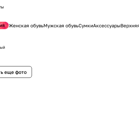
ты
ия
Женская обувь
Мужская обувь
Сумки
Аксессуары
Верхня
вый
ь еще фото