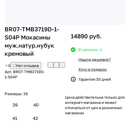
BR07-TMB3719D-1-
14890 руб.
S04P Мокасины
муж.натур.нубук
В наличии: 3
кремовый
Нашли дешевле?
0
Нет отзывов
Хочу в подарок
Арт.
BR07-TMB3719D-
1-S04P
Гарантия 30 дней
Размеры:
39
Цена действительна только для
интернет-магазина и может
39
40
отличаться от цен в розничных
магазинах
41
42