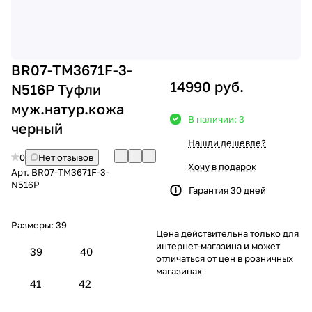
BR07-TM3671F-3-
14990 руб.
N516P Туфли
муж.натур.кожа
В наличии: 3
черный
Нашли дешевле?
0
Нет отзывов
Хочу в подарок
Арт.
BR07-TM3671F-3-
N516P
Гарантия 30 дней
Размеры:
39
Цена действительна только для
интернет-магазина и может
39
40
отличаться от цен в розничных
магазинах
41
42