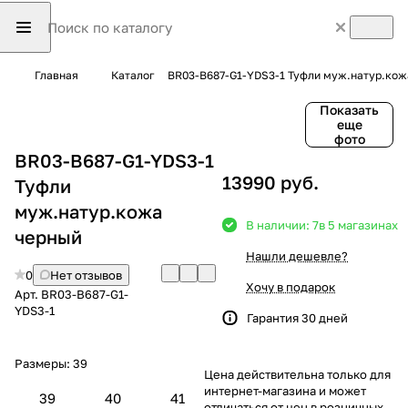
Главная
Каталог
BR03-B687-G1-YDS3-1 Туфли муж.натур.кож
Показать
еще
фото
BR03-B687-G1-YDS3-1
13990 руб.
Туфли
муж.натур.кожа
В наличии: 7
в 5 магазинах
черный
Нашли дешевле?
0
Нет отзывов
Хочу в подарок
Арт.
BR03-B687-G1-
YDS3-1
Гарантия 30 дней
Размеры:
39
Цена действительна только для
интернет-магазина и может
39
40
41
отличаться от цен в розничных