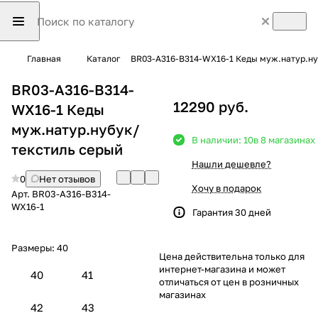
Главная
Каталог
BR03-A316-B314-WX16-1 Кеды муж.натур.ну
BR03-A316-B314-
12290 руб.
WX16-1 Кеды
муж.натур.нубук/
В наличии: 10
в 8 магазинах
текстиль серый
Нашли дешевле?
0
Нет отзывов
Хочу в подарок
Арт.
BR03-A316-B314-
WX16-1
Гарантия 30 дней
Размеры:
40
Цена действительна только для
интернет-магазина и может
40
41
отличаться от цен в розничных
магазинах
42
43