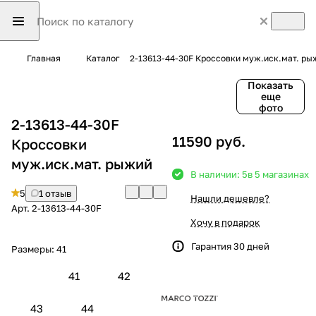
Главная
Каталог
2-13613-44-30F Кроссовки муж.иск.мат. ры
Показать
еще
фото
2-13613-44-30F
11590 руб.
Кроссовки
муж.иск.мат. рыжий
В наличии: 5
в 5 магазинах
5
1 отзыв
Нашли дешевле?
Арт.
2-13613-44-30F
Хочу в подарок
Гарантия 30 дней
Размеры:
41
41
42
43
44